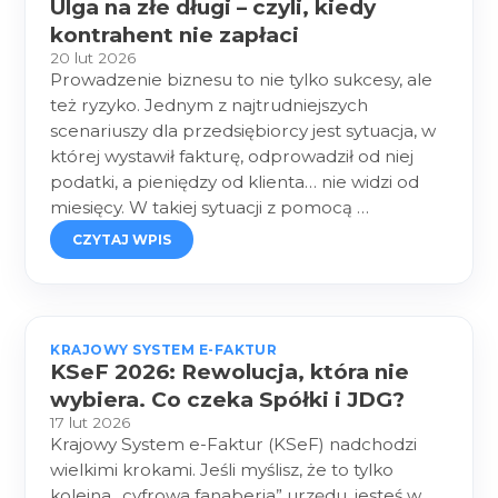
Ulga na złe długi – czyli, kiedy
kontrahent nie zapłaci
20 lut 2026
Prowadzenie biznesu to nie tylko sukcesy, ale
też ryzyko. Jednym z najtrudniejszych
scenariuszy dla przedsiębiorcy jest sytuacja, w
której wystawił fakturę, odprowadził od niej
podatki, a pieniędzy od klienta… nie widzi od
miesięcy. W takiej sytuacji z pomocą …
CZYTAJ WPIS
KRAJOWY SYSTEM E-FAKTUR
KSeF 2026: Rewolucja, która nie
wybiera. Co czeka Spółki i JDG?
17 lut 2026
Krajowy System e-Faktur (KSeF) nadchodzi
wielkimi krokami. Jeśli myślisz, że to tylko
kolejna „cyfrowa fanaberia” urzędu, jesteś w