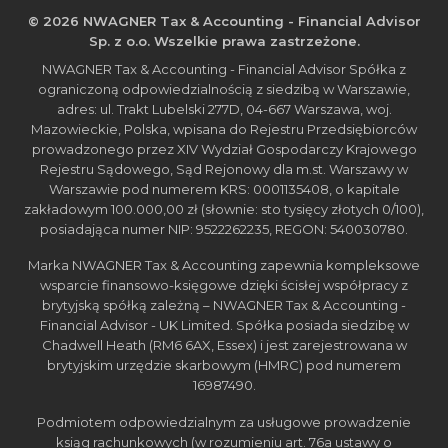
© 2026 NWAGNER Tax & Accounting - Financial Advisor
Sp. z o.o. Wszelkie prawa zastrzeżone.
NWAGNER Tax & Accounting - Financial Advisor Spółka z
ograniczoną odpowiedzialnością z siedzibą w Warszawie,
adres: ul. Trakt Lubelski 277D, 04-667 Warszawa, woj.
Mazowieckie, Polska, wpisana do Rejestru Przedsiębiorców
prowadzonego przez XIV Wydział Gospodarczy Krajowego
Rejestru Sądowego, Sąd Rejonowy dla m.st. Warszawy w
Warszawie pod numerem KRS: 0001135408, o kapitale
zakładowym 100.000,00 zł (słownie: sto tysięcy złotych 0/100),
posiadająca numer NIP: 9522262235, REGON: 540030780.
Marka NWAGNER Tax & Accounting zapewnia kompleksowe
wsparcie finansowo-księgowe dzięki ścisłej współpracy z
brytyjską spółką zależną – NWAGNER Tax & Accounting -
Financial Advisor - UK Limited. Spółka posiada siedzibę w
Chadwell Heath (RM6 6AX, Essex) i jest zarejestrowana w
brytyjskim urzędzie skarbowym (HMRC) pod numerem
16987490.
Podmiotem odpowiedzialnym za usługowe prowadzenie
ksiąg rachunkowych (w rozumieniu art. 76a ustawy o