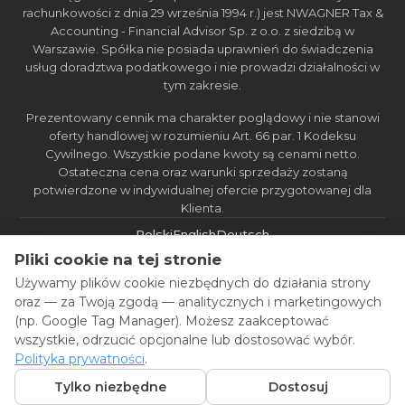
rachunkowości z dnia 29 września 1994 r.) jest NWAGNER Tax &
Accounting - Financial Advisor Sp. z o.o. z siedzibą w
Warszawie. Spółka nie posiada uprawnień do świadczenia
usług doradztwa podatkowego i nie prowadzi działalności w
tym zakresie.
Prezentowany cennik ma charakter poglądowy i nie stanowi
oferty handlowej w rozumieniu Art. 66 par. 1 Kodeksu
Cywilnego. Wszystkie podane kwoty są cenami netto.
Ostateczna cena oraz warunki sprzedaży zostaną
potwierdzone w indywidualnej ofercie przygotowanej dla
Klienta.
Polski
English
Deutsch
Pliki cookie na tej stronie
Używamy plików cookie niezbędnych do działania strony
oraz — za Twoją zgodą — analitycznych i marketingowych
OFERTY LOKALNE
(np. Google Tag Manager). Możesz zaakceptować
WARSZAWA
wszystkie, odrzucić opcjonalne lub dostosować wybór.
Księgowość dla spółki z
Polityka prywatności
.
ograniczoną
Tylko niezbędne
Dostosuj
odpowiedzialnością w