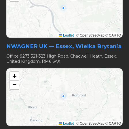
Leaflet
|
© OpenStreetMap © CARTO
NWAGNER UK — Essex, Wielka Brytania
Office 9273 321-323 High Road, Chadwell Heath, Essex,
United Kingdom, RM6 6AX
+
−
Leaflet
|
© OpenStreetMap © CARTO