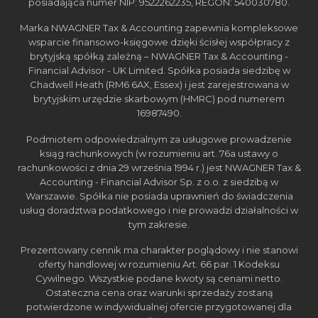
posiadająca numer NIP: 9522262235, REGON: 540030780.
Marka NWAGNER Tax & Accounting zapewnia kompleksowe
wsparcie finansowo-księgowe dzięki ścisłej współpracy z
brytyjską spółką zależną – NWAGNER Tax & Accounting -
Financial Advisor - UK Limited. Spółka posiada siedzibę w
Chadwell Heath (RM6 6AX, Essex) i jest zarejestrowana w
brytyjskim urzędzie skarbowym (HMRC) pod numerem
16987490.
Podmiotem odpowiedzialnym za usługowe prowadzenie
ksiąg rachunkowych (w rozumieniu art. 76a ustawy o
rachunkowości z dnia 29 września 1994 r.) jest NWAGNER Tax &
Accounting - Financial Advisor Sp. z o.o. z siedzibą w
Warszawie. Spółka nie posiada uprawnień do świadczenia
usług doradztwa podatkowego i nie prowadzi działalności w
tym zakresie.
Prezentowany cennik ma charakter poglądowy i nie stanowi
oferty handlowej w rozumieniu Art. 66 par. 1 Kodeksu
Cywilnego. Wszystkie podane kwoty są cenami netto.
Ostateczna cena oraz warunki sprzedaży zostaną
potwierdzone w indywidualnej ofercie przygotowanej dla