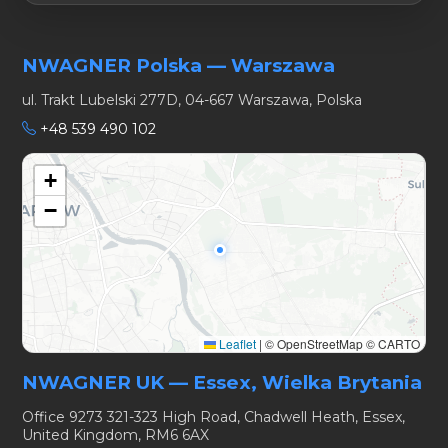
NWAGNER Polska — Warszawa
ul. Trakt Lubelski 277D, 04-667 Warszawa, Polska
+48 539 490 102
+
−
Leaflet
|
© OpenStreetMap © CARTO
NWAGNER UK — Essex, Wielka Brytania
Office 9273 321-323 High Road, Chadwell Heath, Essex,
United Kingdom, RM6 6AX