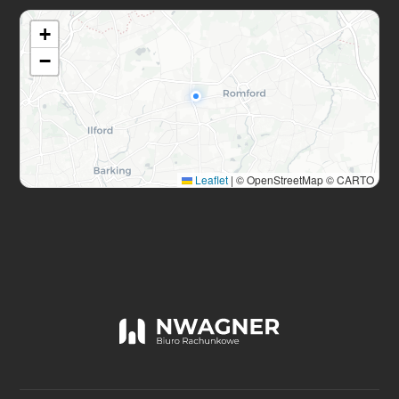
+
−
Leaflet
|
© OpenStreetMap © CARTO