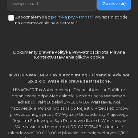
Zapisz się
Zapoznałem się z
polityką prywatności
. Wyrażam zgodę
na otrzymywanie newslettera.
*
Dokumenty prawne
Polityka Prywatności
Nota Prawna
Kontakt
Ustawienia plików cookie
© 2026 NWAGNER Tax & Accounting - Financial Advisor
Sp. z o.o. Wszelkie prawa zastrzeżone.
NWAGNER Tax & Accounting - Financial Advisor Spółka z
ograniczoną odpowiedzialnością z siedzibą w Warszawie,
adres: ul. Trakt Lubelski 277D, 04-667 Warszawa, woj.
Mazowieckie, Polska, wpisana do Rejestru Przedsiębiorców
prowadzonego przez XIV Wydział Gospodarczy Krajowego
Rejestru Sądowego, Sąd Rejonowy dla m.st. Warszawy w
Warszawie pod numerem KRS: 0001135408, o kapitale
zakładowym 100.000,00 zł (słownie: sto tysięcy złotych 0/100),