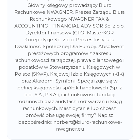
Główny księgowy prowadzący Biuro 
Rachunkowe NWAGNER. Prezes Zarządu Biura 
Rachunkowego NWAGNER TAX & 
ACCOUNTING - FINANCIAL ADVISOR Sp. z o.o. 
Dyrektor finansowy (CFO) MasterKOR 
Korepetycje Sp. z o.o. Prezes Instytutu 
Działalności Społecznej Dla Europy. Absolwent 
prestiżowych programów z zakresu 
rachunkowości zarządczej, prawa bilansowego i 
podatków w Stowarzyszeniu Księgowych w 
Polsce (SKwP), Krajowej Izbie Księgowych (KIK) 
oraz Akademii Symfonii. Specjalizuje się w 
pełnej księgowości spółek handlowych (Sp. z 
o.o., S.A., P.S.A.), rachunkowości fundacji 
rodzinnych oraz audytach i odtwarzaniu ksiąg 
rachunkowych. Masz pytanie lub chcesz 
omówić obsługę swojej firmy? Napisz 
bezpośrednio: norbert@biuro-rachunkowe-
nwagner.eu