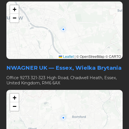
+
−
Leaflet
|
© OpenStreetMap © CARTO
NWAGNER UK — Essex, Wielka Brytania
Office 9273 321-323 High Road, Chadwell Heath, Essex,
United Kingdom, RM6 6AX
+
−