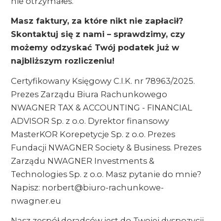
nie otrzymałeś.
Masz faktury, za które nikt nie zapłacił?
Skontaktuj się z nami – sprawdzimy, czy
możemy odzyskać Twój podatek już w
najbliższym rozliczeniu!
Certyfikowany Księgowy C.I.K. nr 78963/2025.
Prezes Zarządu Biura Rachunkowego
NWAGNER TAX & ACCOUNTING - FINANCIAL
ADVISOR Sp. z o.o. Dyrektor finansowy
MasterKOR Korepetycje Sp. z o.o. Prezes
Fundacji NWAGNER Society & Business. Prezes
Zarządu NWAGNER Investments &
Technologies Sp. z o.o. Masz pytanie do mnie?
Napisz: norbert@biuro-rachunkowe-
nwagner.eu
Nasz zespół doradców jest do Twojej dyspozycji.