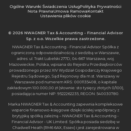
Ogólne Warunki Świadczenia Usług
Polityka Prywatności
Nota Prawna
Umowa Ramowa
Kontakt
Ustawienia plików cookie
© 2026 NWAGNER Tax & Accounting - Financial Advisor
Sp. z o.o. Wszelkie prawa zastrzeżone.
NWAGNER Tax & Accounting - Financial Advisor Spółka z
ograniczoną odpowiedzialnością z siedzibą w Warszawie,
adres: ul. Trakt Lubelski 277D, 04-667 Warszawa, woj.
Mazowieckie, Polska, wpisana do Rejestru Przedsiębiorców
prowadzonego przez XIV Wydział Gospodarczy Krajowego
Rejestru Sądowego, Sąd Rejonowy dla m.st. Warszawy w
Warszawie pod numerem KRS: 0001135408, o kapitale
zakładowym 100.000,00 zł (słownie: sto tysięcy złotych 0/100),
posiadająca numer NIP: 9522262235, REGON: 540030780.
Marka NWAGNER Tax & Accounting zapewnia kompleksowe
wsparcie finansowo-księgowe dzięki ścisłej współpracy z
brytyjską spółką zależną – NWAGNER Tax & Accounting -
Financial Advisor - UK Limited. Spółka posiada siedzibę w
Chadwell Heath (RM6 6AX, Essex) i jest zarejestrowana w