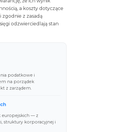
arancję, że ich wynik 
nością, a koszty dotyczące 
i zgodnie z zasadą 
ęgi odzwierciedlają stan 
enia podatkowe i
iem na porządek
akt z zarządem.
ich
k europejskich — z
truktury korporacyjnej i