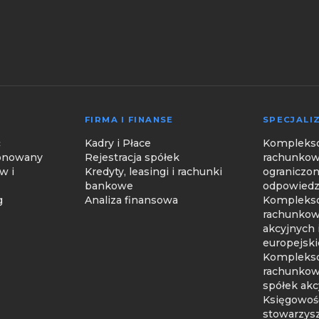
FIRMA I FINANSE
SPECJALI
ć
Kadry i Płace
Komplekso
jonowany
Rejestracja spółek
rachunkow
w i
Kredyty, leasingi i rachunki
ograniczo
bankowe
odpowiedzi
g
Analiza finansowa
Komplekso
rachunkow
akcyjnych 
europejsk
Komplekso
rachunkow
spółek akc
Księgowość
stowarzys