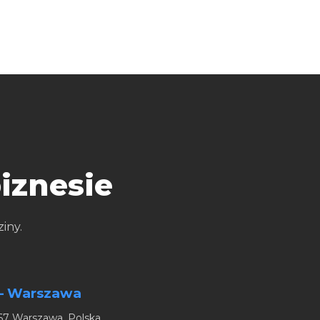
iznesie
iny.
— Warszawa
667 Warszawa, Polska