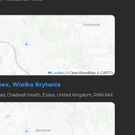
Leaflet
|
© OpenStreetMap © CARTO
x, Wielka Brytania
oad, Chadwell Heath, Essex, United Kingdom, RM6 6AX