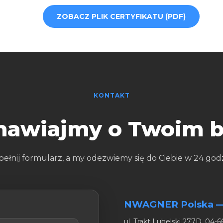
ZOBACZ PLIK CERTYFIKATU (PDF)
KONTAKT
awiajmy o Twoim b
ełnij formularz, a my odezwiemy się do Ciebie w 24 godz
NWAGNER Polska 
ul. Trakt Lubelski 277D, 04-