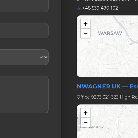
+48 539 490 102
+
−
NWAGNER UK — Esse
Office 9273 321-323 High R
+
−