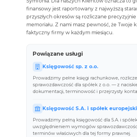
Symfonia. Dla naszych Klientów oznacza to gw
finansowy jest raportowany z najwyższą staran
przyszłych okresów są rozliczane precyzyjnie 
memoriału. Z nami masz pewność, że Twoje ksi
faktyczny firmy w każdym miesiącu.
Powiązane usługi
Księgowość sp. z o.o.
Prowadzimy pełne księgi rachunkowe, rozlicz
sprawozdawczość dla spółek z o.o. — z nacisk
dokumentacji, terminowość i przejrzysty kont
Księgowość S.A. i spółek europejsk
Prowadzimy pełną księgowość dla S.A. i spółe
uwzględnieniem wymogów sprawozdawczości, s
terminów właściwych dla tej formy prawnej.