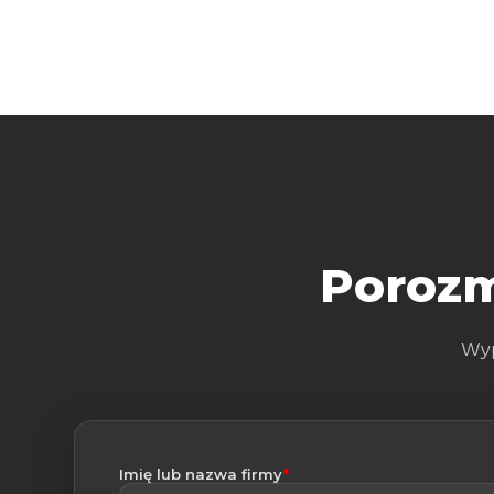
Porozm
Wyp
(wymagane)
Imię lub nazwa firmy
*