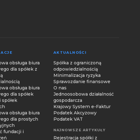
ZACJE
AKTUALNOŚCI
wa obsługa biura
Spółka z ograniczoną
ego dla spółek z
odpowiedzialnością
ną
Minimalizacja ryzyka
alnością
Sprawozdanie finansowe
wa obsługa biura
O nas
ego dla spółek
Jednoosobowa działalność
i spółek
gospodarcza
ich
Krajowy System e-Faktur
wa obsługa biura
Podatek Akcyzowy
ego dla prostych
Podatek VAT
yjnych
NAJNOWSZE ARTYKUŁY
 fundacji i
zeń
Rejestracja spółki z