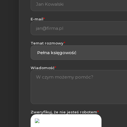
(wymagane)
E-mail
*
(wymagane)
Temat rozmowy
*
(wymagane)
Wiadomość
*
(wymagane)
Zweryfikuj, że nie jesteś robotem
*