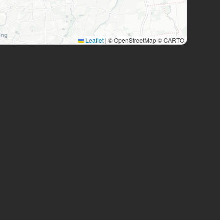
Leaflet
|
© OpenStreetMap © CARTO