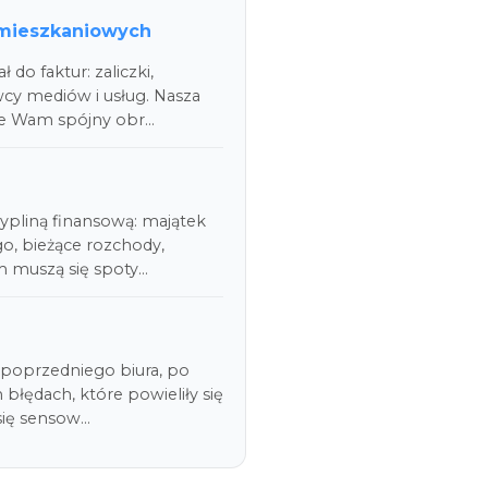
 mieszkaniowych
do faktur: zaliczki,
wcy mediów i usług. Nasza
je Wam spójny obr…
cypliną finansową: majątek
go, bieżące rozchody,
m muszą się spoty…
u poprzedniego biura, po
błędach, które powieliły się
się sensow…