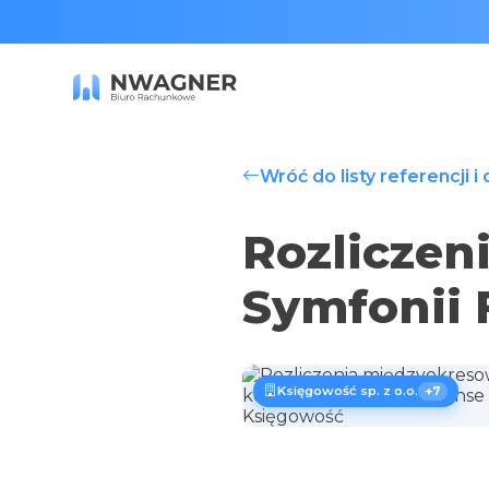
Wróć do listy referencji i
Rozliczen
Symfonii 
Księgowość sp. z o.o.
+7