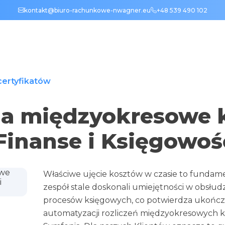
kontakt@biuro-rachunkowe-nwagner.eu
+48 539 490 102
 certyfikatów
ia międzyokresowe 
Finanse i Księgowoś
Właściwe ujęcie kosztów w czasie to fundame
zespół stale doskonali umiejętności w obsłu
procesów księgowych, co potwierdza ukończo
automatyzacji rozliczeń międzyokresowych k