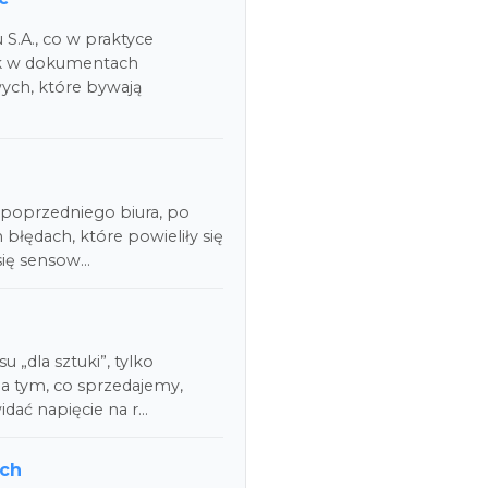
.A., co w praktyce
dek w dokumentach
ch, które bywają
u poprzedniego biura, po
błędach, które powieliły się
się sensow…
 „dla sztuki”, tylko
na tym, co sprzedajemy,
idać napięcie na r…
ych