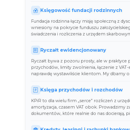
Księgowość fundacji rodzinnych
Fundacja rodzinna łączy misję społeczną z dys
wniesiony na pokrycie funduszu założycielskie
świadczenia i rozliczenia z urzędem skarbowy
Ryczałt ewidencjonowany
Ryczałt bywa z pozoru prosty, ale w praktyce po
przychodów, limity zwolnienia, łączenie z VAT-
naprawdę wystawiliście klientom. My dbamy o 
Księga przychodów i rozchodów
KPiR to dla wielu firm „serce” rozliczeń z urzę
amortyzacja, czasem VAT obok. Prowadzimy zap
dokumentów, które realnie do nas docierają, p
Kredyty, leasingi i rachunki banko