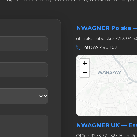
NWAGNER Polska 
ul. Trakt Lubelski 277D, 04-
+48 539 490 102
+
−
NWAGNER UK — Esse
Office 9273 321-323 High R