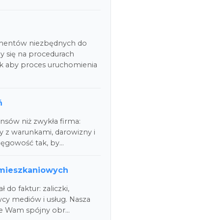
mentów niezbędnych do
y się na procedurach
ak aby proces uruchomienia
ń
ansów niż zwykła firma:
y z warunkami, darowizny i
ięgowość tak, by…
 mieszkaniowych
do faktur: zaliczki,
wcy mediów i usług. Nasza
je Wam spójny obr…