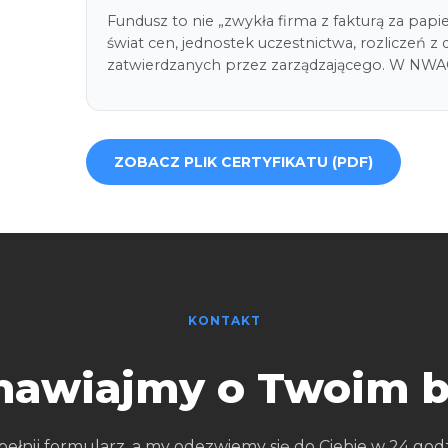
Fundusz to nie „zwykła firma z fakturą za papie
świat cen, jednostek uczestnictwa, rozliczeń z
zatwierdzanych przez zarządzającego. W NW
ZOBACZ PLIK CERTYFIKATU (PDF)
KONTAKT
awiajmy o Twoim b
ełnij formularz, a my odezwiemy się do Ciebie w 24 godz