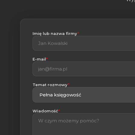
(wymagane)
Imię lub nazwa firmy
*
(wymagane)
E-mail
*
(wymagane)
Temat rozmowy
*
(wymagane)
Wiadomość
*