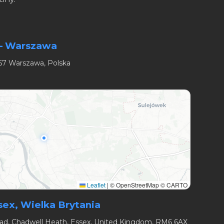
— Warszawa
667 Warszawa, Polska
Leaflet
|
© OpenStreetMap © CARTO
x, Wielka Brytania
oad, Chadwell Heath, Essex, United Kingdom, RM6 6AX