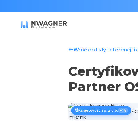
Wróć do listy referencji i
Certyfiko
Partner 
Księgowość sp. z o.o.
+14