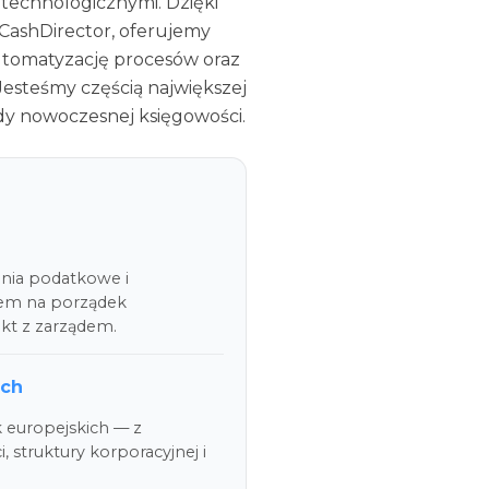
technologicznymi. Dzięki 
CashDirector, oferujemy 
omatyzację procesów oraz 
steśmy częścią największej 
rdy nowoczesnej księgowości.
enia podatkowe i
iem na porządek
akt z zarządem.
ich
k europejskich — z
truktury korporacyjnej i