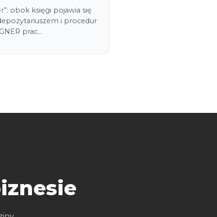
r”: obok księgi pojawia się
 depozytariuszem i procedur
AGNER prac…
iznesie
iny.