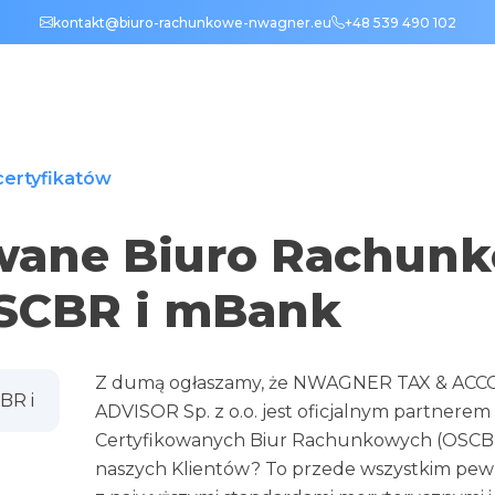
kontakt@biuro-rachunkowe-nwagner.eu
+48 539 490 102
 certyfikatów
wane Biuro Rachunk
OSCBR i mBank
Z dumą ogłaszamy, że NWAGNER TAX & ACCO
ADVISOR Sp. z o.o. jest oficjalnym partnerem 
Certyfikowanych Biur Rachunkowych (OSCBR)
naszych Klientów? To przede wszystkim pewn