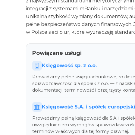
z najwyższymi standardami merytorycznymi i 
integracji z systemami mBanku i narzędziami 
unikalną szybkość wymiany dokumentów, aut
pełne bezpieczeństwo danych finansowych. Je
w Polsce sieci biur, które wyznaczają standa
Powiązane usługi
Księgowość sp. z o.o.
Prowadzimy pełne księgi rachunkowe, rozlicz
sprawozdawczość dla spółek z o.o. — z nacisk
dokumentacji, terminowość i przejrzysty kont
Księgowość S.A. i spółek europejsk
Prowadzimy pełną księgowość dla S.A. i spółe
uwzględnieniem wymogów sprawozdawczości, s
terminów właściwych dla tej formy prawnej.