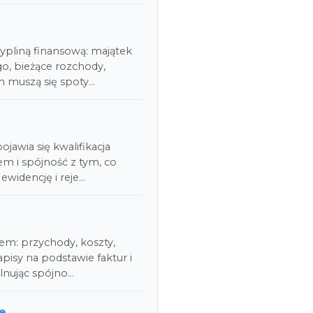
cypliną finansową: majątek
go, bieżące rozchody,
m muszą się spoty…
jawia się kwalifikacja
em i spójność z tym, co
ewidencję i reje…
dem: przychody, koszty,
isy na podstawie faktur i
ilnując spójno…
we