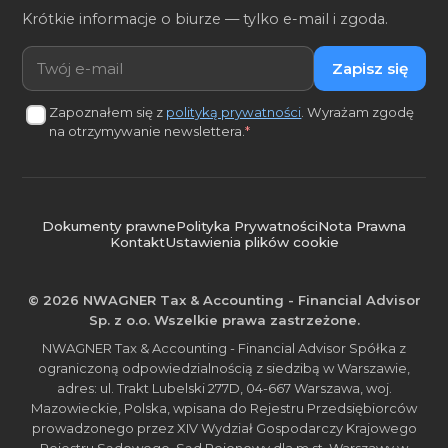
Krótkie informacje o biurze — tylko e-mail i zgoda.
Adres e-mail
Zapisz się
Zapoznałem się z
polityką prywatności
. Wyrażam zgodę
na otrzymywanie newslettera.
*
Dokumenty prawne
Polityka Prywatności
Nota Prawna
Kontakt
Ustawienia plików cookie
© 2026 NWAGNER Tax & Accounting - Financial Advisor
Sp. z o.o. Wszelkie prawa zastrzeżone.
NWAGNER Tax & Accounting - Financial Advisor Spółka z
ograniczoną odpowiedzialnością z siedzibą w Warszawie,
adres: ul. Trakt Lubelski 277D, 04-667 Warszawa, woj.
Mazowieckie, Polska, wpisana do Rejestru Przedsiębiorców
prowadzonego przez XIV Wydział Gospodarczy Krajowego