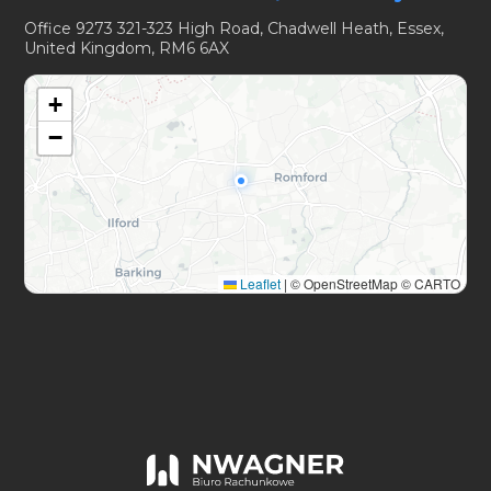
Office 9273 321-323 High Road, Chadwell Heath, Essex,
United Kingdom, RM6 6AX
+
−
Leaflet
|
© OpenStreetMap © CARTO