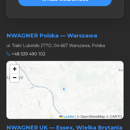
NWAGNER Polska — Warszawa
ul. Trakt Lubelski 277D, 04-667 Warszawa, Polska
+48 539 490 102
+
−
Leaflet
|
© OpenStreetMap © CARTO
NWAGNER UK — Essex, Wielka Brytania