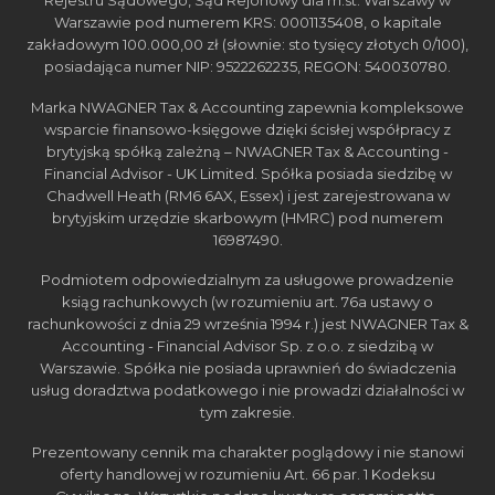
Rejestru Sądowego, Sąd Rejonowy dla m.st. Warszawy w
Warszawie pod numerem KRS: 0001135408, o kapitale
zakładowym 100.000,00 zł (słownie: sto tysięcy złotych 0/100),
posiadająca numer NIP: 9522262235, REGON: 540030780.
Marka NWAGNER Tax & Accounting zapewnia kompleksowe
wsparcie finansowo-księgowe dzięki ścisłej współpracy z
brytyjską spółką zależną – NWAGNER Tax & Accounting -
Financial Advisor - UK Limited. Spółka posiada siedzibę w
Chadwell Heath (RM6 6AX, Essex) i jest zarejestrowana w
brytyjskim urzędzie skarbowym (HMRC) pod numerem
16987490.
Podmiotem odpowiedzialnym za usługowe prowadzenie
ksiąg rachunkowych (w rozumieniu art. 76a ustawy o
rachunkowości z dnia 29 września 1994 r.) jest NWAGNER Tax &
Accounting - Financial Advisor Sp. z o.o. z siedzibą w
Warszawie. Spółka nie posiada uprawnień do świadczenia
usług doradztwa podatkowego i nie prowadzi działalności w
tym zakresie.
Prezentowany cennik ma charakter poglądowy i nie stanowi
oferty handlowej w rozumieniu Art. 66 par. 1 Kodeksu